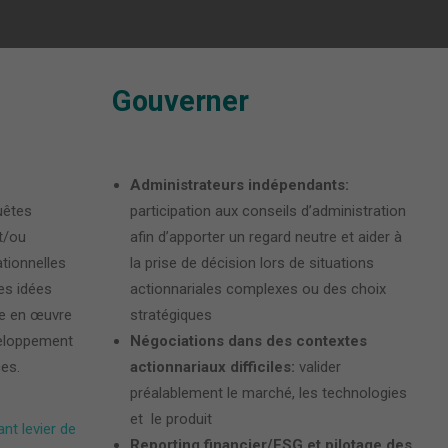
Gouverner
Administrateurs indépendants:
uêtes
participation aux conseils d’administration
t/ou
afin d’apporter un regard neutre et aider à
tionnelles
la prise de décision lors de situations
es idées
actionnariales complexes ou des choix
e en œuvre
stratégiques
veloppement
Négociations dans des contextes
ces.
actionnariaux difficiles:
valider
préalablement le marché, les technologies
et le produit
nt levier de
Reporting financier/ESG et pilotage des