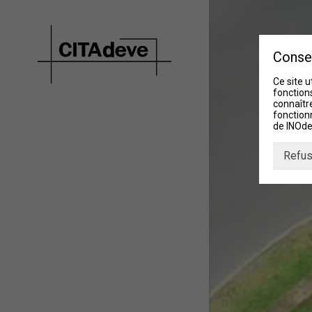
Conse
Ce site u
fonctions
connaître
fonction
de INOde
Refus