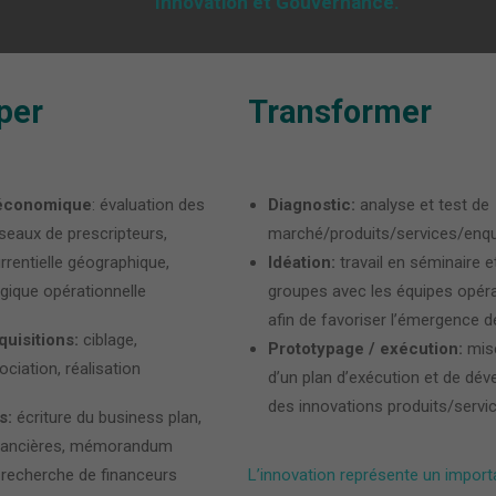
Innovation et Gouvernance.
per
Transformer
 économique
: évaluation des
Diagnostic:
analyse et test de
seaux de prescripteurs,
marché/produits/services/enq
rentielle géographique,
Idéation:
travail en séminaire e
ogique opérationnelle
groupes avec les équipes opéra
afin de favoriser l’émergence d
uisitions:
ciblage,
Prototypage / exécution:
mis
ciation, réalisation
d’un plan d’exécution et de dé
des innovations produits/servi
s:
écriture du business plan,
inancières, mémorandum
 recherche de financeurs
L’innovation représente un importa