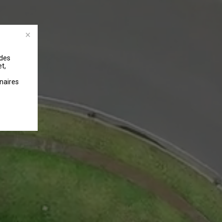
 des
t,
naires