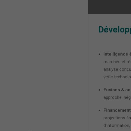
Dévelop
Intelligence
marchés et ré
analyse concur
veille technol
Fusions & acq
approche, négo
Financement
projections f
d’information,