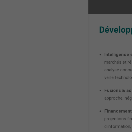
Dévelop
Intelligence
marchés et ré
analyse concur
veille technol
Fusions & acq
approche, négo
Financement
projections f
d’information,