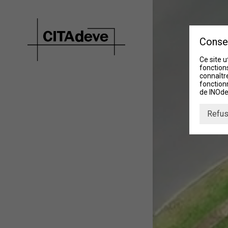
Conse
Ce site u
fonctions
connaître
fonction
de INOde
Refus