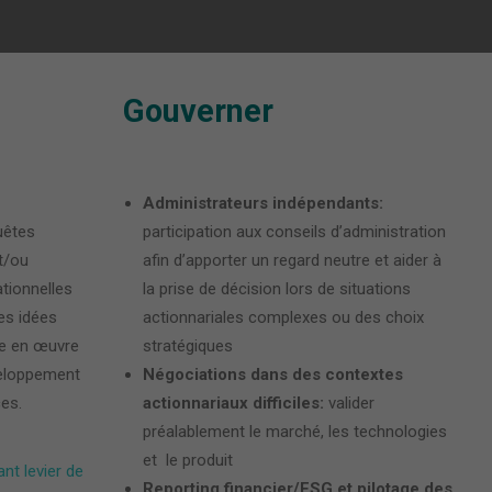
Gouverner
Administrateurs indépendants:
uêtes
participation aux conseils d’administration
t/ou
afin d’apporter un regard neutre et aider à
tionnelles
la prise de décision lors de situations
es idées
actionnariales complexes ou des choix
e en œuvre
stratégiques
veloppement
Négociations dans des contextes
ces.
actionnariaux difficiles:
valider
préalablement le marché, les technologies
et le produit
nt levier de
Reporting financier/ESG et pilotage des