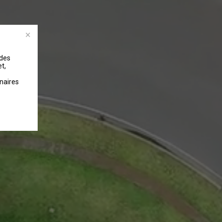
 des
t,
naires