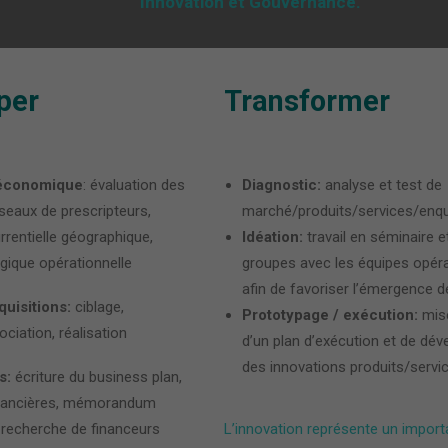
Innovation et Gouvernance.
per
Transformer
 économique
: évaluation des
Diagnostic:
analyse et test de
seaux de prescripteurs,
marché/produits/services/enq
rentielle géographique,
Idéation:
travail en séminaire e
ogique opérationnelle
groupes avec les équipes opéra
afin de favoriser l’émergence d
uisitions:
ciblage,
Prototypage / exécution:
mis
ciation, réalisation
d’un plan d’exécution et de dé
des innovations produits/servi
s:
écriture du business plan,
inancières, mémorandum
 recherche de financeurs
L’innovation représente un importa