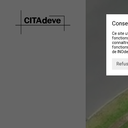
Conse
Ce site u
fonctions
connaître
fonction
de INOde
Refus