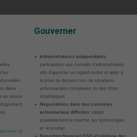
Gouverner
Administrateurs indépendants:
uêtes
participation aux conseils d’administration
t/ou
afin d’apporter un regard neutre et aider à
tionnelles
la prise de décision lors de situations
es idées
actionnariales complexes ou des choix
e en œuvre
stratégiques
veloppement
Négociations dans des contextes
ces.
actionnariaux difficiles:
valider
préalablement le marché, les technologies
et le produit
nt levier de
Reporting financier/ESG et pilotage des