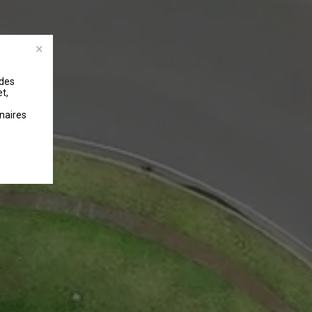
 des
t,
naires