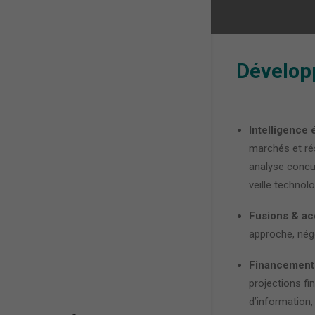
Dévelop
Intelligence
marchés et ré
analyse concur
veille technol
Fusions & acq
approche, négo
Financement
projections f
d’information,