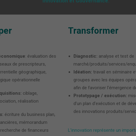
Innovation et Gouvernance.
per
Transformer
 économique
: évaluation des
Diagnostic:
analyse et test de
seaux de prescripteurs,
marché/produits/services/enq
rentielle géographique,
Idéation:
travail en séminaire e
ogique opérationnelle
groupes avec les équipes opéra
afin de favoriser l’émergence d
uisitions:
ciblage,
Prototypage / exécution:
mis
ciation, réalisation
d’un plan d’exécution et de dé
des innovations produits/servi
s:
écriture du business plan,
inancières, mémorandum
 recherche de financeurs
L’innovation représente un importa