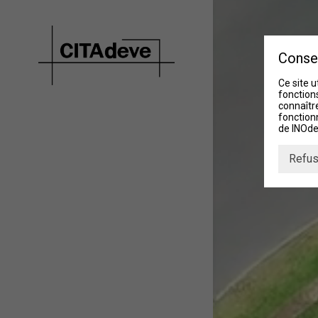
Conse
Ce site u
fonctions
connaître
fonction
de INOde
Refus