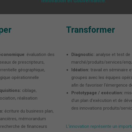
Innovation et Gouvernance.
per
Transformer
 économique
: évaluation des
Diagnostic:
analyse et test de
seaux de prescripteurs,
marché/produits/services/enq
rentielle géographique,
Idéation:
travail en séminaire e
ogique opérationnelle
groupes avec les équipes opéra
afin de favoriser l’émergence d
uisitions:
ciblage,
Prototypage / exécution:
mis
ciation, réalisation
d’un plan d’exécution et de dé
des innovations produits/servi
s:
écriture du business plan,
inancières, mémorandum
 recherche de financeurs
L’innovation représente un importa