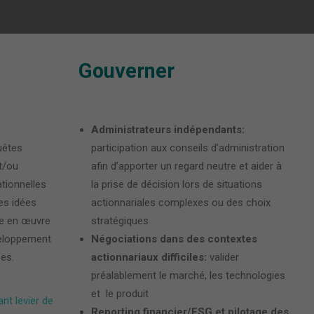
Gouverner
Administrateurs indépendants:
uêtes
participation aux conseils d’administration
t/ou
afin d’apporter un regard neutre et aider à
tionnelles
la prise de décision lors de situations
es idées
actionnariales complexes ou des choix
e en œuvre
stratégiques
veloppement
Négociations dans des contextes
ces.
actionnariaux difficiles:
valider
préalablement le marché, les technologies
et le produit
nt levier de
Reporting financier/ESG et pilotage des