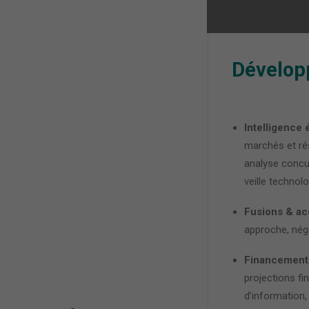
Dévelop
Intelligence
marchés et ré
analyse concur
veille technol
Fusions & acq
approche, négo
Financement
projections f
d’information,