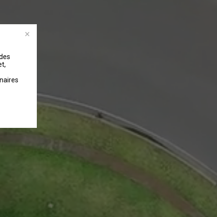
 des
t,
naires