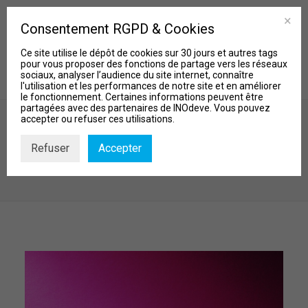
Consentement RGPD & Cookies
Ce site utilise le dépôt de cookies sur 30 jours et autres tags
pour vous proposer des fonctions de partage vers les réseaux
sociaux, analyser l’audience du site internet, connaître
l'utilisation et les performances de notre site et en améliorer
le fonctionnement. Certaines informations peuvent être
partagées avec des partenaires de INOdeve. Vous pouvez
accepter ou refuser ces utilisations.
LE GRAND ART DE LA PETITE CONVERSATION
Refuser
Accepter
MISSIONS
Accueil
Actu et Biblio
LE GRAND ART DE LA PETITE CONVERSATION
Qui sommes-nous?
Nos Projets
Actu & Biblio
Contact
Recherche