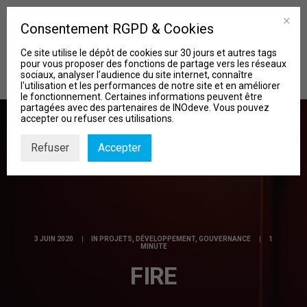
Consentement RGPD & Cookies
Ce site utilise le dépôt de cookies sur 30 jours et autres tags
pour vous proposer des fonctions de partage vers les réseaux
sociaux, analyser l’audience du site internet, connaître
l'utilisation et les performances de notre site et en améliorer
le fonctionnement. Certaines informations peuvent être
partagées avec des partenaires de INOdeve. Vous pouvez
accepter ou refuser ces utilisations.
Refuser
Accepter
MISSIONS
Qui sommes-nous?
Nos Projets
Actu & Biblio
3 JUIN 2020
|
IN
PROJETS
,
DÉVELOPPEMENT
,
GOUVERNANCE
|
1
MINUTE
Contact
FIRE
Recherche